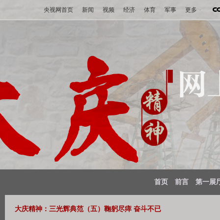
央视网首页
新闻
视频
经济
体育
军事
更多
首页
前言
第一展
大庆精神：三光辉典范（五）鞠躬尽瘁 奋斗不已