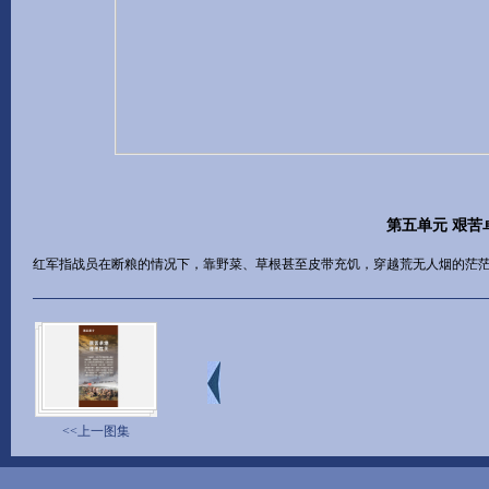
第五单元 艰苦
红军指战员在断粮的情况下，靠野菜、草根甚至皮带充饥，穿越荒无人烟的茫
<<上一图集