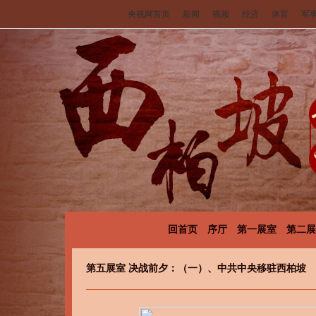
央视网首页
新闻
视频
经济
体育
军
回首页
序厅
第一展室
第二展
第五展室 决战前夕：（一）、中共中央移驻西柏坡