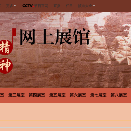
事
更多
节目官网
直播
栏目
频道大全
室
第三展室
第四展室
第五展室
第六展室
第七展室
第八展室