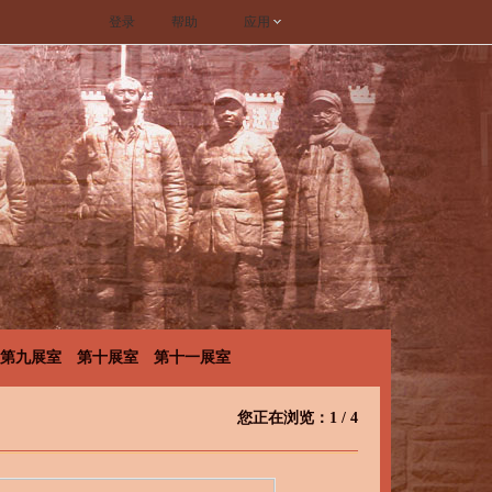
登录
帮助
应用
第九展室
第十展室
第十一展室
您正在浏览：
1
/
4