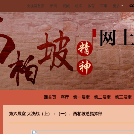
央视网首页
新闻
视频
经济
体育
军事
更多
回首页
序厅
第一展室
第二展室
第三展室
第六展室 大决战（上）：（一）、西柏坡总指挥部